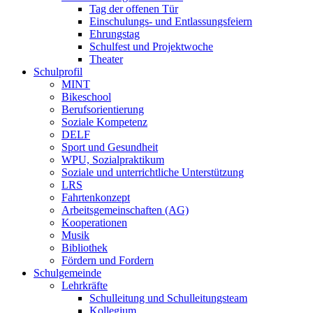
Tag der offenen Tür
Einschulungs- und Entlassungsfeiern
Ehrungstag
Schulfest und Projektwoche
Theater
Schulprofil
MINT
Bikeschool
Berufsorientierung
Soziale Kompetenz
DELF
Sport und Gesundheit
WPU, Sozialpraktikum
Soziale und unterrichtliche Unterstützung
LRS
Fahrtenkonzept
Arbeitsgemeinschaften (AG)
Kooperationen
Musik
Bibliothek
Fördern und Fordern
Schulgemeinde
Lehrkräfte
Schulleitung und Schulleitungsteam
Kollegium