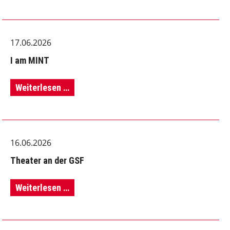
und
Zollstock
17.06.2026
treffen
I am MINT
auf
die
I
Weiterlesen …
Strahlensätze
am
MINT
16.06.2026
Theater an der GSF
Theater
Weiterlesen …
an
der