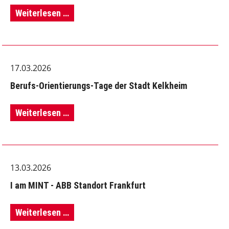
"Create
Weiterlesen …
your
Easter
17.03.2026
Garden"
Berufs-Orientierungs-Tage der Stadt Kelkheim
–
Kreatives
Berufs-
Weiterlesen …
Osterprojekt
Orientierungs-
im
Tage
Englischunterricht
13.03.2026
der
der
I am MINT - ABB Standort Frankfurt
Stadt
HR5A
Kelkheim
I
Weiterlesen …