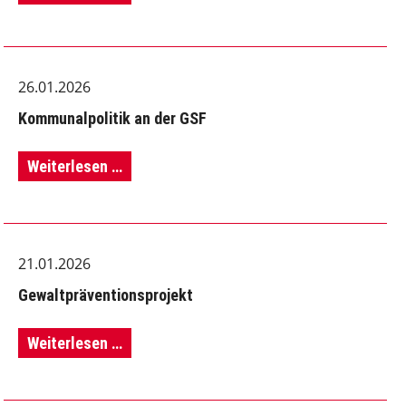
der
5.
26.01.2026
Klassen
Kommunalpolitik an der GSF
Kommunalpolitik
Weiterlesen …
an
der
21.01.2026
GSF
Gewaltpräventionsprojekt
Gewaltpräventionsprojekt
Weiterlesen …