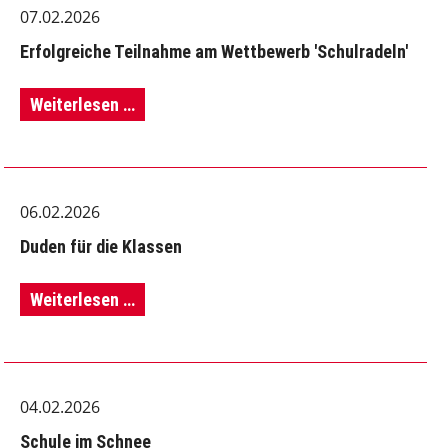
07.02.2026
Erfolgreiche Teilnahme am Wettbewerb 'Schulradeln'
Erfolgreiche
Weiterlesen …
Teilnahme
am
06.02.2026
Wettbewerb
Duden für die Klassen
'Schulradeln'
Duden
Weiterlesen …
für
die
04.02.2026
Klassen
Schule im Schnee