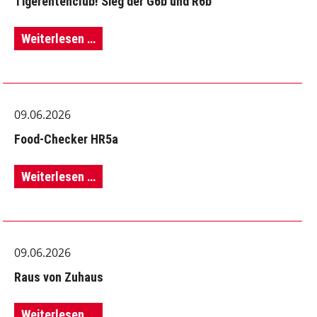
Tigerentenclub! Sieg der G6b und R6b
Tigerentenclub!
Weiterlesen …
Sieg
der
09.06.2026
G6b
Food-Checker HR5a
und
R6b
Food-
Weiterlesen …
Checker
HR5a
09.06.2026
Raus von Zuhaus
Raus
Weiterlesen …