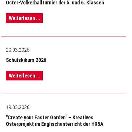
Oster-Völkerballturnier der 5. und 6. Klassen
Oster-
Weiterlesen …
Völkerballturnier
der
20.03.2026
5.
Schulskikurs 2026
und
6.
Schulskikurs
Weiterlesen …
Klassen
2026
19.03.2026
"Create your Easter Garden" – Kreatives
Osterprojekt im Englischunterricht der HR5A