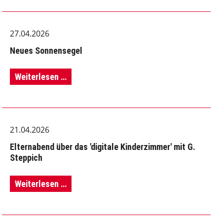
Kummer
27.04.2026
-
Neues Sonnensegel
Besuch
des
Neues
Weiterlesen …
hessischen
Sonnensegel
Kultusministers
21.04.2026
Elternabend über das 'digitale Kinderzimmer' mit G.
Steppich
Elternabend
Weiterlesen …
über
das