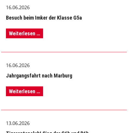
16.06.2026
GSF
Besuch beim Imker der Klasse G5a
Besuch
Weiterlesen …
beim
Imker
16.06.2026
der
Jahrgangsfahrt nach Marburg
Klasse
G5a
Jahrgangsfahrt
Weiterlesen …
nach
Marburg
13.06.2026