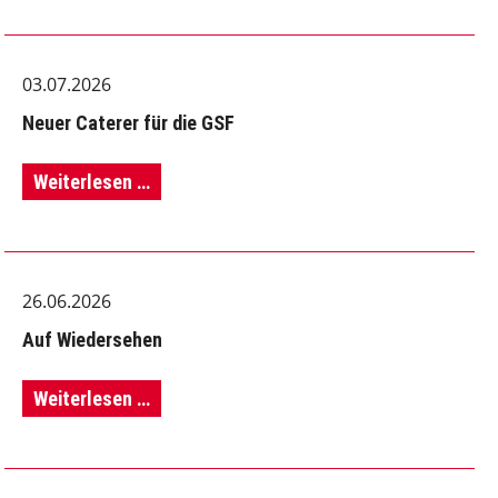
blüht
und
03.07.2026
grünt
Neuer Caterer für die GSF
und
summt
Neuer
Weiterlesen …
und
Caterer
brummt!
für
26.06.2026
die
Auf Wiedersehen
GSF
Auf
Weiterlesen …
Wiedersehen