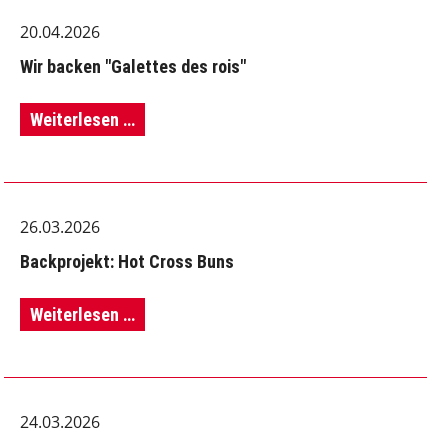
20.04.2026
'digitale
Wir backen "Galettes des rois"
Kinderzimmer'
mit
Wir
Weiterlesen …
G.
backen
Steppich
"Galettes
26.03.2026
des
Backprojekt: Hot Cross Buns
rois"
Backprojekt:
Weiterlesen …
Hot
Cross
24.03.2026
Buns