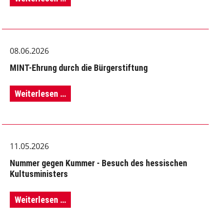
von
Zuhaus
08.06.2026
MINT-Ehrung durch die Bürgerstiftung
MINT-
Weiterlesen …
Ehrung
durch
11.05.2026
die
Nummer gegen Kummer - Besuch des hessischen
Bürgerstiftung
Kultusministers
Nummer
Weiterlesen …
gegen