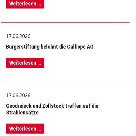
WPU
Weiterlesen …
Darstellendes
Spiel
17.06.2026
-
Bürgerstiftung belohnt die Calliope AG
in
Kooperation
Bürgerstiftung
Weiterlesen …
mit
belohnt
Frau
die
Hagmeyer
17.06.2026
Calliope
(Autorin)
Geodreieck und Zollstock treffen auf die
AG
Strahlensätze
Geodreieck
Weiterlesen …