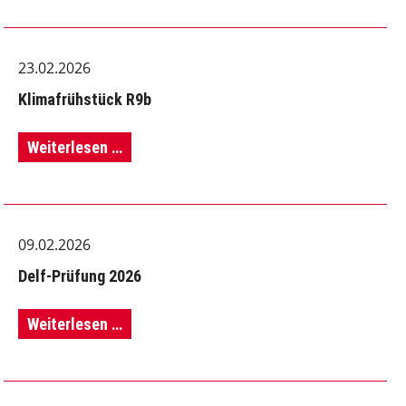
am
MINT
23.02.2026
-
Klimafrühstück R9b
ABB
Standort
Klimafrühstück
Weiterlesen …
Frankfurt
R9b
09.02.2026
Delf-Prüfung 2026
Delf-
Weiterlesen …
Prüfung
2026