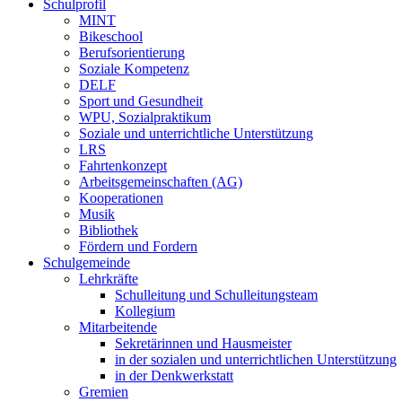
Schulprofil
MINT
Bikeschool
Berufsorientierung
Soziale Kompetenz
DELF
Sport und Gesundheit
WPU, Sozialpraktikum
Soziale und unterrichtliche Unterstützung
LRS
Fahrtenkonzept
Arbeitsgemeinschaften (AG)
Kooperationen
Musik
Bibliothek
Fördern und Fordern
Schulgemeinde
Lehrkräfte
Schulleitung und Schulleitungsteam
Kollegium
Mitarbeitende
Sekretärinnen und Hausmeister
in der sozialen und unterrichtlichen Unterstützung
in der Denkwerkstatt
Gremien