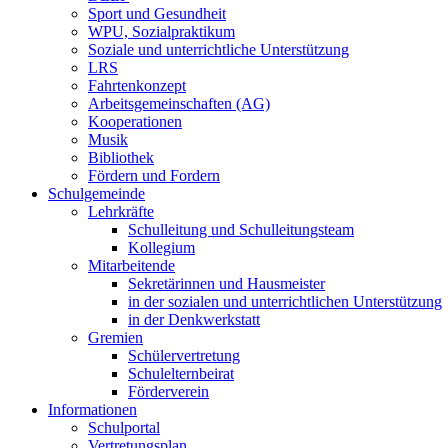
Sport und Gesundheit
WPU, Sozialpraktikum
Soziale und unterrichtliche Unterstützung
LRS
Fahrtenkonzept
Arbeitsgemeinschaften (AG)
Kooperationen
Musik
Bibliothek
Fördern und Fordern
Schulgemeinde
Lehrkräfte
Schulleitung und Schulleitungsteam
Kollegium
Mitarbeitende
Sekretärinnen und Hausmeister
in der sozialen und unterrichtlichen Unterstützung
in der Denkwerkstatt
Gremien
Schülervertretung
Schulelternbeirat
Förderverein
Informationen
Schulportal
Vertretungsplan