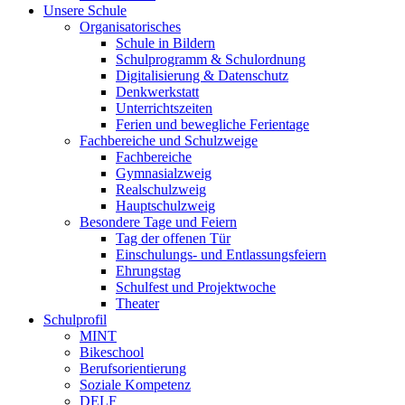
Unsere Schule
Organisatorisches
Schule in Bildern
Schulprogramm & Schulordnung
Digitalisierung & Datenschutz
Denkwerkstatt
Unterrichtszeiten
Ferien und bewegliche Ferientage
Fachbereiche und Schulzweige
Fachbereiche
Gymnasialzweig
Realschulzweig
Hauptschulzweig
Besondere Tage und Feiern
Tag der offenen Tür
Einschulungs- und Entlassungsfeiern
Ehrungstag
Schulfest und Projektwoche
Theater
Schulprofil
MINT
Bikeschool
Berufsorientierung
Soziale Kompetenz
DELF