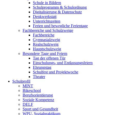
Schule in Bildern
Schulprogramm & Schulordnung
Digitalisierung & Datenschutz
Denkwerkstatt
Unterrichtszeiten
Ferien und bewegliche Ferientage
Fachbereiche und Schulzweige
Fachbereiche
Gymnasialzweig
Realschulzweig
Hauptschulzweig
Besondere Tage und Feiern
Tag der offenen Tür
Einschulungs- und Entlassungsfeiern
Ehrungstag
Schulfest und Projektwoche
Theater
Schulprofil
MINT
Bikeschool
Berufsorientierung
Soziale Kompetenz
DELF
Sport und Gesundheit
WPU, Sozialpraktikum