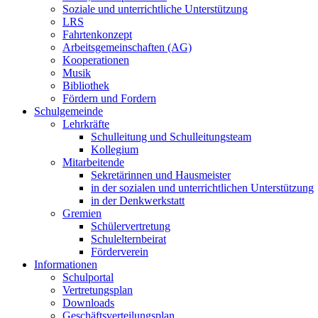
Soziale und unterrichtliche Unterstützung
LRS
Fahrtenkonzept
Arbeitsgemeinschaften (AG)
Kooperationen
Musik
Bibliothek
Fördern und Fordern
Schulgemeinde
Lehrkräfte
Schulleitung und Schulleitungsteam
Kollegium
Mitarbeitende
Sekretärinnen und Hausmeister
in der sozialen und unterrichtlichen Unterstützung
in der Denkwerkstatt
Gremien
Schülervertretung
Schulelternbeirat
Förderverein
Informationen
Schulportal
Vertretungsplan
Downloads
Geschäftsverteilungsplan