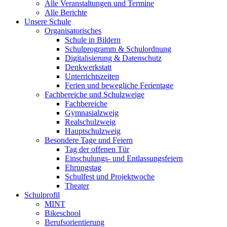
Alle Veranstaltungen und Termine
Alle Berichte
Unsere Schule
Organisatorisches
Schule in Bildern
Schulprogramm & Schulordnung
Digitalisierung & Datenschutz
Denkwerkstatt
Unterrichtszeiten
Ferien und bewegliche Ferientage
Fachbereiche und Schulzweige
Fachbereiche
Gymnasialzweig
Realschulzweig
Hauptschulzweig
Besondere Tage und Feiern
Tag der offenen Tür
Einschulungs- und Entlassungsfeiern
Ehrungstag
Schulfest und Projektwoche
Theater
Schulprofil
MINT
Bikeschool
Berufsorientierung