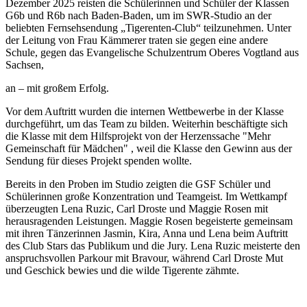
Dezember 2025 reisten die Schülerinnen und Schüler der Klassen
G6b und R6b nach Baden-Baden, um im SWR-Studio an der
beliebten Fernsehsendung „Tigerenten-Club“ teilzunehmen. Unter
der Leitung von Frau Kämmerer traten sie gegen eine andere
Schule, gegen das
Evangelische Schulzentrum Oberes Vogtland aus
Sachsen,
an – mit großem Erfolg.
Vor dem Auftritt wurden die internen Wettbewerbe in der Klasse
durchgeführt, um das Team zu bilden. Weiterhin beschäftigte sich
die Klasse mit dem Hilfsprojekt von der Herzenssache "Mehr
Gemeinschaft für Mädchen" , weil die Klasse den Gewinn aus der
Sendung für dieses Projekt spenden wollte.
Bereits in den Proben im Studio zeigten die GSF Schüler und
Schülerinnen große Konzentration und Teamgeist. Im Wettkampf
überzeugten Lena Ruzic, Carl Droste und Maggie Rosen mit
herausragenden Leistungen. Maggie Rosen begeisterte gemeinsam
mit ihren Tänzerinnen Jasmin, Kira, Anna und Lena beim Auftritt
des Club Stars das Publikum und die Jury. Lena Ruzic meisterte den
anspruchsvollen Parkour mit Bravour, während Carl Droste Mut
und Geschick bewies und die wilde Tigerente zähmte.