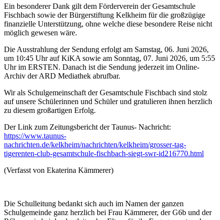
Ein besonderer Dank gilt dem Förderverein der Gesamtschule
Fischbach sowie der Bürgerstiftung Kelkheim für die großzügige
finanzielle Unterstützung, ohne welche diese besondere Reise nicht
möglich gewesen wäre.
Die Ausstrahlung der Sendung erfolgt am Samstag, 06. Juni 2026,
um 10:45 Uhr auf KiKA sowie am Sonntag, 07. Juni 2026, um 5:55
Uhr im ERSTEN. Danach ist die Sendung jederzeit im Online-
Archiv der ARD Mediathek abrufbar.
Wir als Schulgemeinschaft der Gesamtschule Fischbach sind stolz
auf unsere Schülerinnen und Schüler und gratulieren ihnen herzlich
zu diesem großartigen Erfolg.
Der Link zum Zeitungsbericht der Taunus- Nachricht:
https://www.taunus-
nachrichten.de/kelkheim/nachrichten/kelkheim/grosser-tag-
tigerenten-club-gesamtschule-fischbach-siegt-swr-id216770.html
(Verfasst von Ekaterina Kämmerer)
Die Schulleitung bedankt sich auch im Namen der ganzen
Schulgemeinde ganz herzlich bei Frau Kämmerer, der G6b und der