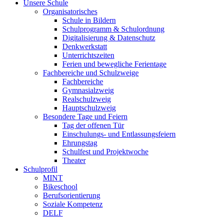
Unsere Schule
Organisatorisches
Schule in Bildern
Schulprogramm & Schulordnung
Digitalisierung & Datenschutz
Denkwerkstatt
Unterrichtszeiten
Ferien und bewegliche Ferientage
Fachbereiche und Schulzweige
Fachbereiche
Gymnasialzweig
Realschulzweig
Hauptschulzweig
Besondere Tage und Feiern
Tag der offenen Tür
Einschulungs- und Entlassungsfeiern
Ehrungstag
Schulfest und Projektwoche
Theater
Schulprofil
MINT
Bikeschool
Berufsorientierung
Soziale Kompetenz
DELF