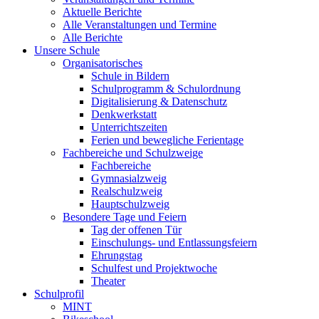
Aktuelle Berichte
Alle Veranstaltungen und Termine
Alle Berichte
Unsere Schule
Organisatorisches
Schule in Bildern
Schulprogramm & Schulordnung
Digitalisierung & Datenschutz
Denkwerkstatt
Unterrichtszeiten
Ferien und bewegliche Ferientage
Fachbereiche und Schulzweige
Fachbereiche
Gymnasialzweig
Realschulzweig
Hauptschulzweig
Besondere Tage und Feiern
Tag der offenen Tür
Einschulungs- und Entlassungsfeiern
Ehrungstag
Schulfest und Projektwoche
Theater
Schulprofil
MINT